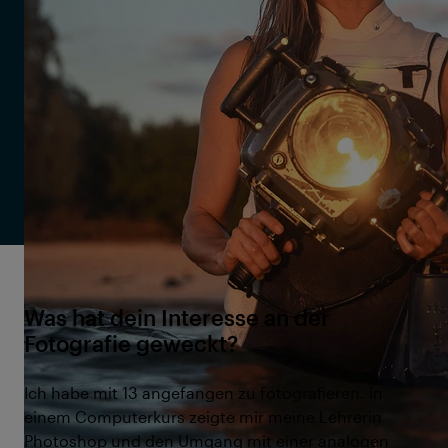
finden. Heute sucht sie im Swell den perfekten
Winkel für ihre Bilder, genießt aber auch mitten im
Wellenchaos die seltenen Momente der Ruhe.
Christa Funk ist im Film
Christa Funk: First In, Last Out
im
Rahmen der International Ocean Film Tour Vol. 12 zu sehen.
Weitere Informationen zum Film findest du hier:
Filmseite
Christa Funk: First In, Last Out
Was hat dein Interesse an der
Fotografie geweckt?
Ich habe mit 13 angefangen zu fotografieren. In
einem Computerkurs zeigte mir meine Lehrerin
Photoshop und den Umgang mit einer analogen