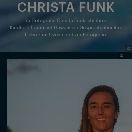
CHRISTA FUNK
Surffotografin Christa Funk lebt ihren
Kindheitstraum auf Hawaii: ein Gespräch über ihre
Liebe zum Ozean und zur Fotografie.
©
©
Als eine der wenigen professionellen
Surffotografinnen hat Christa Funk die legendäre
Pipeline auf Hawaii – eine der gefährlichsten und
ikonischsten Wellen der Welt – zu ihrem Arbeitsplatz
und Happy Place gemacht.
Aufgewachsen ist Christa allerdings in Colorado, wo
sie zunächst ihre Liebe zur Fotografie entdeckte.
Später kombinierte sie dies mit ihrer Begeisterung
für den Ozean und schaffte es, ihren eigenen Weg in
die überwiegend männlich dominierte Surfszene zu