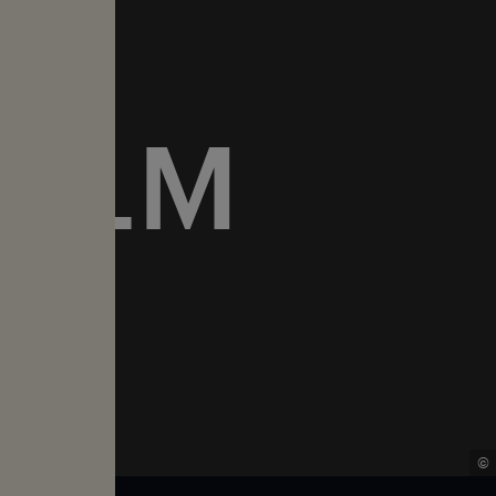
FILM
.
©